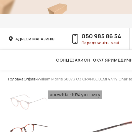
050 985 86 54
АДРЕСИ МАГАЗИНІВ
Передзвоніть мені
СОНЦЕЗАХИСНІ ОКУЛЯРИ
МЕДИЧН
Послуги дитячого лікаря-офтальмолога
Головна
Оправи
William Morris 30073 C3 ORANGE DEMI 47/19 Charle
«new10» -10% у кошику