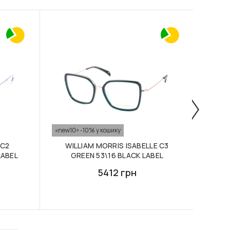
«new10» -10% у кошику
«new10
 C2
WILLIAM MORRIS ISABELLE C3
W
LABEL
GREEN 53\16 BLACK LABEL
5412 грн