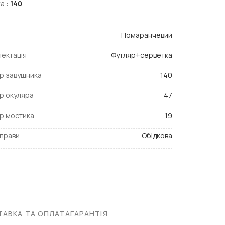
а :
140
Помаранчевий
ектація
Футляр+серветка
р завушника
140
р окуляра
47
р мостика
19
прави
Обідкова
АВКА ТА ОПЛАТА
ГАРАНТІЯ