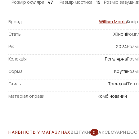
Розмір окуляра :
47
Размір мостика :
19
Розмір завушник
Бренд
William Morris
Колір
Стать
Жіночі
Компл
Рік
2024
Розмі
Колекція
Регулярна
Розмі
Форма
Круглі
Розмі
Стиль
Трендові
Тип о
Матеріал оправи
Комбінований
НАЯВНІСТЬ У МАГАЗИНАХ
ВІДГУКИ
АКСЕСУАРИ
ДОСТ
0