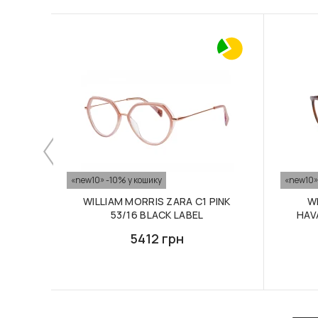
«new10» -10% у кошику
«new10»
WILLIAM MORRIS ZARA C1 PINK
W
53/16 BLACK LABEL
HAV
5412 грн