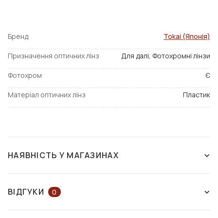
Бренд
Tokai (Японія)
Призначення оптичних лінз
Для далі, Фотохромні лінзи
Фотохром
Є
Матеріал оптичних лінз
Пластик
НАЯВНІСТЬ У МАГАЗИНАХ
НАЯВНІСТЬ У МАГАЗИНАХ
НА КАРТІ
ВІДГУКИ
0