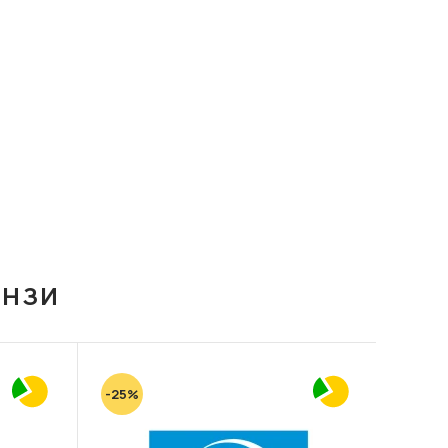
ІНЗИ
-25%
-20%