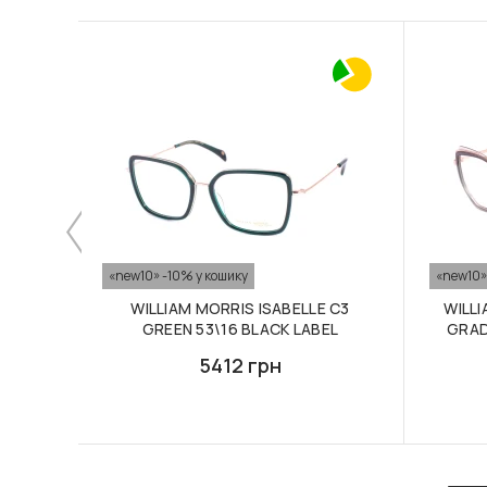
«new10» -10% у кошику
«new10»
WILLIAM MORRIS ISABELLE C3
WILLI
GREEN 53\16 BLACK LABEL
GRAD
5412 грн