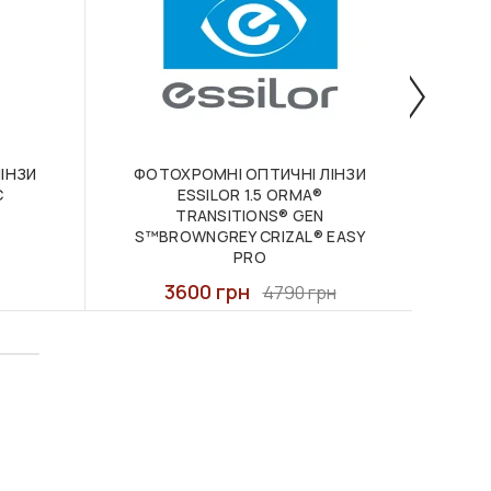
ІНЗИ
ФОТОХРОМНІ ОПТИЧНІ ЛІНЗИ
C
ESSILOR 1.5 ORMA®
АКОМ
TRANSITIONS® GEN
AC
S™BROWNGREY CRIZAL® EASY
PRO
3600 грн
4790 грн