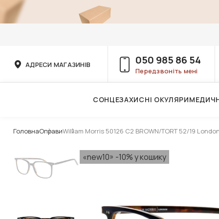
050 985 86 54
АДРЕСИ МАГАЗИНІВ
Передзвоніть мені
СОНЦЕЗАХИСНІ ОКУЛЯРИ
МЕДИЧН
Послуги дитячого лікаря-офтальмолога
Головна
Оправи
William Morris 50126 C2 BROWN/TORT 52/19 Londo
«new10» -10% у кошику