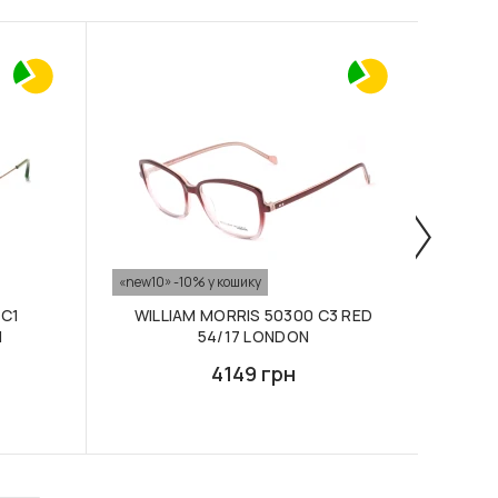
«new10» -10% у кошику
«new10
 C1
WILLIAM MORRIS 50300 C3 RED
WI
N
54/17 LONDON
4149 грн