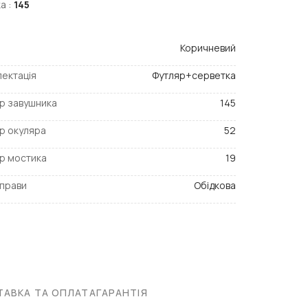
а :
145
Коричневий
ектація
Футляр+серветка
р завушника
145
р окуляра
52
р мостика
19
прави
Обідкова
АВКА ТА ОПЛАТА
ГАРАНТІЯ