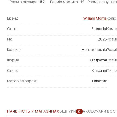
Розмір окуляра :
52
Размір мостика :
19
Розмір завушник
Бренд
William Morris
Колір
Стать
Чоловічі
Компл
Рік
2023
Розмі
Колекція
Нова колекція
Розмі
Форма
Квадратні
Розмі
Стиль
Класичні
Тип о
Матеріал оправи
Пластик
НАЯВНІСТЬ У МАГАЗИНАХ
ВІДГУКИ
АКСЕСУАРИ
ДОСТ
0