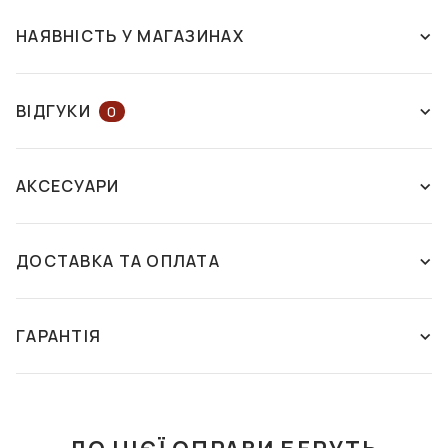
НАЯВНІСТЬ У МАГАЗИНАХ
НАЯВНІСТЬ У МАГАЗИНАХ
НА КАРТІ
ВІДГУКИ
0
ЗАЛИШІТЬ ВІДГУК АБО ЗАПИТАЙТЕ
м. Харків
АКСЕСУАРИ
КОНСУЛЬТАНТА
пр. Незалежності, 17
Університет
Є в
ДОСТАВКА ТА ОПЛАТА
наявності
ЗАЛИШИТИ ВІДГУК
м. Київ
Способи доставки:
Цей товар поки що не має відгуків. Поділіться своєю
вул. Велика Васильківська, 114
Нова пошта - самовивіз із відділення
ГАРАНТІЯ
СЕРВЕТКА З
ФУТЛЯР З СЕРВЕТКОЮ
думкою, якщо вже купували цей товар. Якщо Ви хочете
Палац "Україна"
Ми здійснюємо доставку ваших замовлень до
МІКРОФІБРИ
FASHION STYLE F083
поставити запитання, напишіть коментар. Служба
будь-якого відділення або поштомату компанії
Є в
ГАРАНТІЯ
підтримки ДІМ ОПТИКИ відповість на нього найближчим
наявності
"Нова Пошта". Оплата проводиться покупцем або
30 грн
375 грн
часом.
безкоштовно при повній оплаті при замовлені від
Умови гарантії на сонцезахисні окуляри та оправи
1500 грн.
ДО КОШИКА
ДО КОШИКА