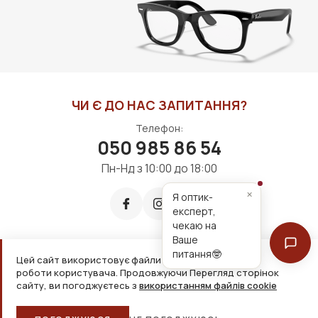
ЧИ Є ДО НАС ЗАПИТАННЯ?
Телефон:
050 985 86 54
Пн-Нд з 10:00 до 18:00
×
Я оптик-
експерт,
чекаю на
Ваше
питання🤓
Цей сайт використовує файли cookie для зручнішої
Приймаємо до оплати:
роботи користувача. Продовжуючи Перегляд сторінок
сайту, ви погоджуєтесь з
використанням файлів cookie
2026, ТОВ «Дім оптики» Усі права захищені