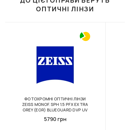
ДО ЦІЄЇ ОПРАВИ БЕРУТЬ
Гарантія на оправи і сонцезахисні окуляри надається на
ОПТИЧНІ ЛІНЗИ
термін 12 місяців за умови правильної експлуатації
Нова пошта - кур'єрська доставка по
окулярів. Ремонт окулярів здійснюється у всіх оптиках
Україні
мережі, де є майстер — необов'язково звертатися до тієї
Ми здійснюємо доставку ваших замовлень до
ж оптики, де було придбано товар. Гарантія на окуляри не
Вашого дому або офісу службою "Нова пошта".
надається в разі пошкодження окулярів, які виникли в
Оплата проводиться покупцем.
результаті: - Недбалого використання; - Недотримання
правил користування; - Самостійної заміни частини
ФУТЛЯР З СЕРВЕТКОЮ
ФУТЛЯР З СЕРВЕТКОЮ
Nova Post - міжнародна доставка
FASHION STYLE F055
FASHION STYLE F053
оправи, лінз або ремонту; - Фізичного зносу після
Ми здійснюємо доставку ваших замовлень у
закінчення терміну гарантії.
країни Європи, у яких представлені відділення
440 грн
156 грн
Умови гарантії на контактні лінзи, аксесуари та
компанії "Nova Post" Оплата проводиться
засоби з догляду
покупцем.
ДО КОШИКА
ДО КОШИКА
На м'які контактні лінзи, аксесуари до них і засоби
догляду (розчини і зволожуючі краплі) гарантія не
Способи оплати замовлення:
надається. При виробничому браку виріб буде
Банківська карта / безготівковий
відправлений на експертизу, і якщо дефект
ФОТОХРОМНІ ОПТИЧНІ ЛІНЗИ
КО
розрахунок
ZEISS MONOF. SPH 1.5 PFX EXTRA
підтверджується, буде запропонований обмін товару або
Оплата на сайті можлива через платформу "Way
GREY (EGR) BLUEGUARD DVP UV
повернення коштів. Лінза повинна бути повернена в
For Pay" або за банківськими реквізитами.
контейнері з розчином і з блістером, в якому вона
5790 грн
Доставка при такому варіанті оплати, на суму від
перебувала на момент покупки. У цьому випадку
1500 грн за замовлення, буде безкоштовна.
F038 ФУТЛЯР З
F110 ФУТЛЯР З