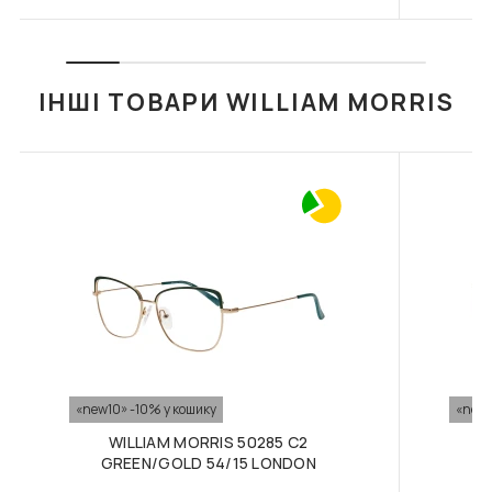
повернення здійснюється протягом 14 днів з дня покупки
СЕРВЕТКОЮ FASHION
СЕРВЕТКОЮ FASHION
STYLE
STYLE
товару. Претензії на можливий дефект та повернення
Накладний платіж
лінзи приймаються від покупців, у яких є рецепт на ці лінзи і
375 грн
320 грн
Можно сплатити за замовлення накладним
лінзи носяться не вперше. Це правило стосується і
платежем у відділенні "Нової пошти". Якщо клієнт
ІНШІ ТОВАРИ WILLIAM MORRIS
ДО КОШИКА
ДО КОШИКА
кольорових лінз
обирає такий варіант сплати замовлення, то
клієнт сплачує доставку та комісію за тарифами
перевізника.
F026 В КОЛЬОРАХ.
F034 В КОЛЬОРАХ.
ФУТЛЯР З СЕРВЕТКОЮ
ФУТЛЯР З СЕРВЕТКОЮ
FASHION STYLE
FASHION STYLE
426 грн
253 грн
ДО КОШИКА
ДО КОШИКА
«new10» -10% у кошику
«new1
WILLIAM MORRIS 50285 C2
GREEN/GOLD 54/15 LONDON