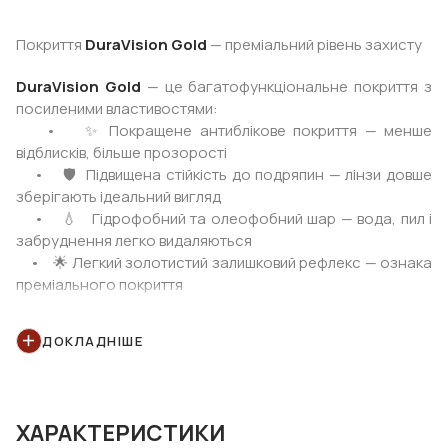
Покриття
DuraVision Gold
— преміальний рівень захисту
DuraVision Gold
— це багатофункціональне покриття з
посиленими властивостями:
• ✨ Покращене антиблікове покриття — менше
відблисків, більше прозорості
• 🛡 Підвищена стійкість до подряпин — лінзи довше
зберігають ідеальний вигляд
• 💧 Гідрофобний та олеофобний шар — вода, пил і
забруднення легко видаляються
• 🌟 Легкий золотистий залишковий рефлекс — ознака
преміального покриття
ДОКЛАДНІШЕ
ZEISS DuraVision Gold
— це поєднання німецької
точності, сучасних технологій та комфорту високого
рівня.
ХАРАКТЕРИСТИКИ