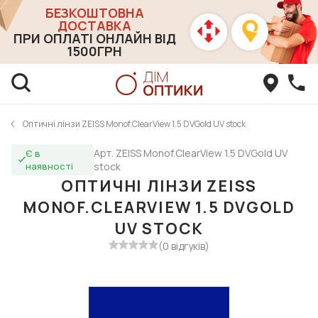
БЕЗКОШТОВНА
ДОСТАВКА
ПРИ ОПЛАТІ ОНЛАЙН ВІД
1500ГРН
Оптичні лінзи ZEISS Monof.ClearView 1.5 DVGold UV stock
Арт. ZEISS Monof.ClearView 1.5 DVGold UV
Є в
наявності
stock
ОПТИЧНІ ЛІНЗИ ZEISS
MONOF.CLEARVIEW 1.5 DVGOLD
UV STOCK
(0 відгуків)