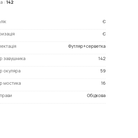
а :
142
лік
Є
ризація
Є
ектація
Футляр+серветка
р завушника
142
р окуляра
59
р мостика
16
прави
Обідкова