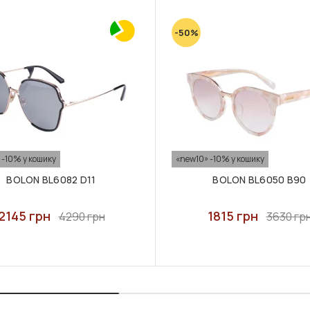
-50%
 -10% у кошику
«new10» -10% у кошику
BOLON BL6082 D11
BOLON BL6050 B90
2145 грн
1815 грн
4290 грн
3630 гр