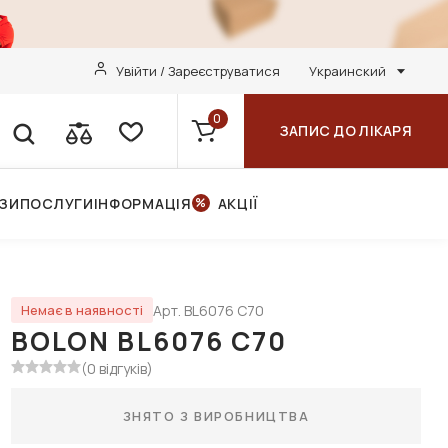
Увійти / Зареєструватися
Украинский
0
ЗАПИС ДО ЛІКАРЯ
НЗИ
ПОСЛУГИ
ІНФОРМАЦІЯ
АКЦІЇ
Арт. BL6076 C70
Немає в наявності
BOLON BL6076 C70
(0 відгуків)
ЗНЯТО З ВИРОБНИЦТВА