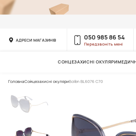
050 985 86 54
АДРЕСИ МАГАЗИНІВ
Передзвоніть мені
СОНЦЕЗАХИСНІ ОКУЛЯРИ
МЕДИЧН
Послуги дитячого лікаря-офтальмолога
Головна
Сонцезахисні окуляри
Bolon BL6076 C70