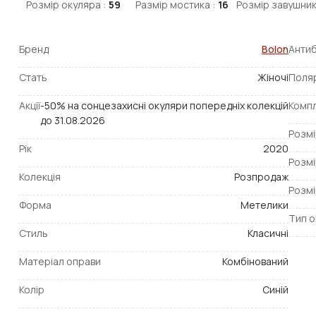
Розмір окуляра :
59
Размір мостика :
16
Розмір завушник
Бренд
Bolon
Антиб
Стать
Жіночі
Поля
Акції
-50% на сонцезахисні окуляри попередніх колекцій
Компл
до 31.08.2026
Розмі
Рік
2020
Розмі
Колекція
Розпродаж
Розмі
Форма
Метелики
Тип о
Стиль
Класичні
Матеріал оправи
Комбінований
Колір
Синій