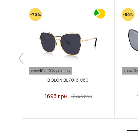
-70%
-50%
«new10» -10% у кошику
«new10»
BOLON BL7016 C60
1693 грн
5643 грн