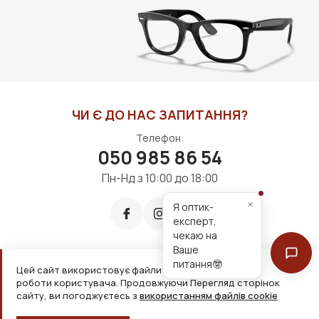
ДО КОШИКА
ДО КОШИКА
ЧИ Є ДО НАС ЗАПИТАННЯ?
Телефон:
050 985 86 54
Пн-Нд з 10:00 до 18:00
×
Я оптик-
експерт,
чекаю на
Ваше
питання🤓
Цей сайт використовує файли cookie для зручнішої
Приймаємо до оплати:
роботи користувача. Продовжуючи Перегляд сторінок
сайту, ви погоджуєтесь з
використанням файлів cookie
2026, ТОВ «Дім оптики» Усі права захищені