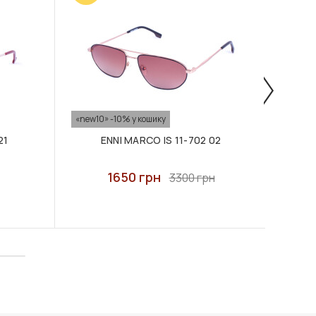
«new10» -10% у кошику
«new10
21
ENNI MARCO IS 11-702 02
E
1650 грн
3300 грн