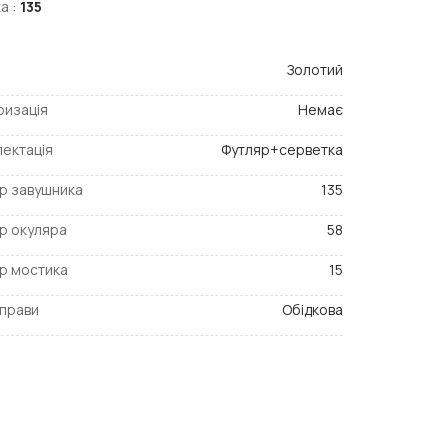
а :
135
Золотий
ризація
Немає
ектація
Футляр+серветка
р завушника
135
р окуляра
58
р мостика
15
прави
Обідкова