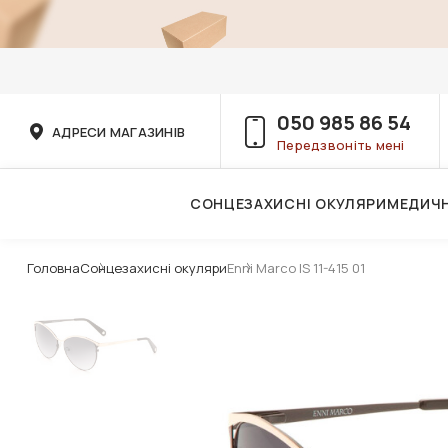
050 985 86 54
АДРЕСИ МАГАЗИНІВ
Передзвоніть мені
СОНЦЕЗАХИСНІ ОКУЛЯРИ
МЕДИЧН
Послуги дитячого лікаря-офтальмолога
Головна
Сонцезахисні окуляри
Enni Marco IS 11-415 01