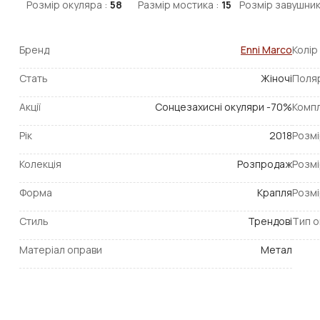
Розмір окуляра :
58
Размір мостика :
15
Розмір завушник
Бренд
Enni Marco
Колір
Стать
Жіночі
Поля
Акції
Сонцезахисні окуляри -70%
Компл
Рік
2018
Розмі
Колекція
Розпродаж
Розмі
Форма
Крапля
Розмі
Стиль
Трендові
Тип о
Матеріал оправи
Метал