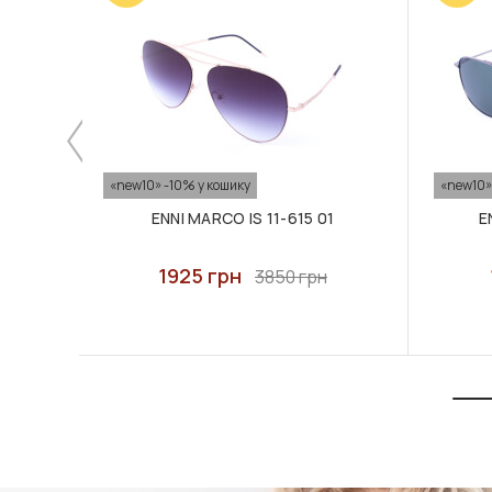
«new10» -10% у кошику
«new10»
ENNI MARCO IS 11-615 01
E
1925 грн
3850 грн