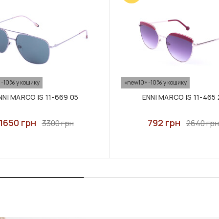
 -10% у кошику
«new10» -10% у кошику
NNI MARCO IS 11-669 05
ENNI MARCO IS 11-465 
1650 грн
792 грн
3300 грн
2640 грн