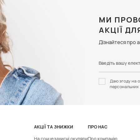
МИ ПРОВ
АКЦІЇ ДЛ
Дізнайтеся про 
Даю згоду на о
персональних 
АКЦІЇ ТА ЗНИЖКИ
ПРО НАС
На сонцезахисні окуляри
Про компанію