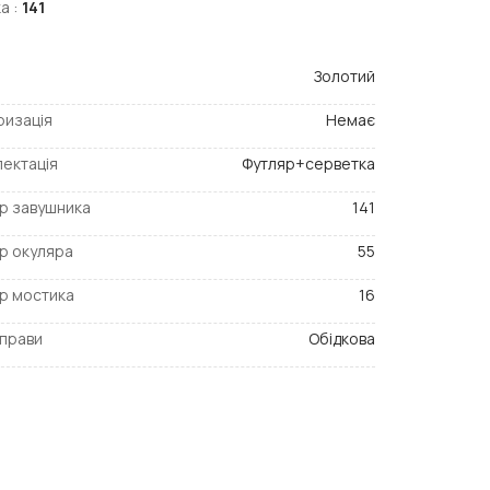
а :
141
Золотий
ризація
Немає
ектація
Футляр+серветка
р завушника
141
р окуляра
55
р мостика
16
прави
Обідкова