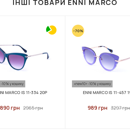
ІНШІ ТОВАРИ ENNI MARCO
-70%
 -10% у кошику
«new10» -10% у кошику
NI MARCO IS 11-334 20P
ENNI MARCO IS 11-457 
890 грн
989 грн
2965 грн
3297 грн