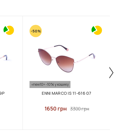
-50%
-50%
«new10» -10% у кошику
«new10
19P
ENNI MARCO IS 11-616 07
1650 грн
3300 грн