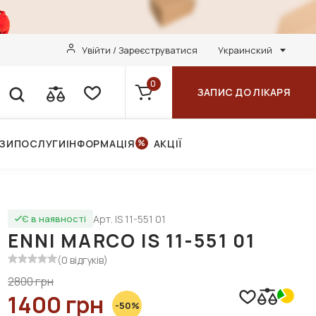
Увійти / Зареєструватися
Украинский
0
ЗАПИС ДО ЛІКАРЯ
НЗИ
ПОСЛУГИ
ІНФОРМАЦІЯ
АКЦІЇ
Арт. IS 11-551 01
Є в наявності
ENNI MARCO IS 11-551 01
(0 відгуків)
2800 грн
1400 грн
-50%