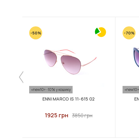
-50%
-70%
«new10» -10% у кошику
«new10»
ENNI MARCO IS 11-615 02
EN
1925 грн
3850 грн