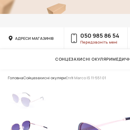
050 985 86 54
АДРЕСИ МАГАЗИНІВ
Передзвоніть мені
СОНЦЕЗАХИСНІ ОКУЛЯРИ
МЕДИЧН
Послуги дитячого лікаря-офтальмолога
Головна
Сонцезахисні окуляри
Enni Marco IS 11-551 01