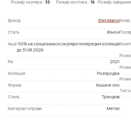
Розмір окуляра :
55
Размір мостика :
16
Розмір завушник
Бренд
Enni Marco
Колір
Стать
Жіночі
Поля
Акції
-50% на сонцезахисні окуляри попередніх колекцій
Компл
до 31.08.2026
Розмі
Рік
2021
Розмі
Колекція
Розпродаж
Розмі
Форма
Кошаче око
Тип о
Стиль
Трендові
Матеріал оправи
Метал