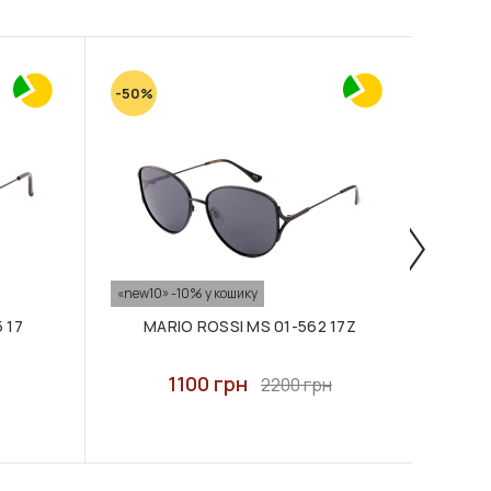
-50%
«new10» -10% у кошику
«new10
 17
MARIO ROSSI MS 01-562 17Z
MA
1100 грн
2200 грн