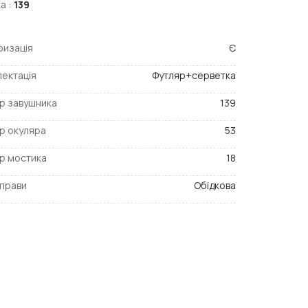
а :
139
ризація
Є
ектація
Футляр+серветка
р завушника
139
р окуляра
53
р мостика
18
прави
Обідкова