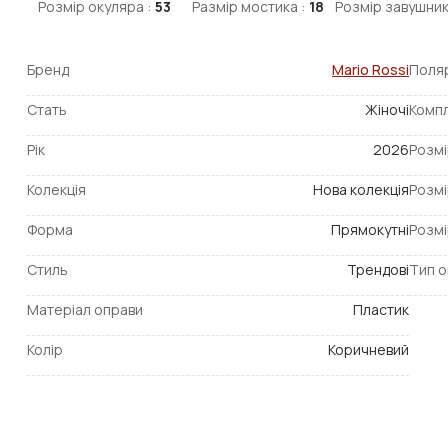
Розмір окуляра :
53
Размір мостика :
18
Розмір завушник
Бренд
Mario Rossi
Поля
Стать
Жіночі
Компл
Рік
2026
Розмі
Колекція
Нова колекція
Розмі
Форма
Прямокутні
Розмі
Стиль
Трендові
Тип о
Матеріал оправи
Пластик
Колір
Коричневий