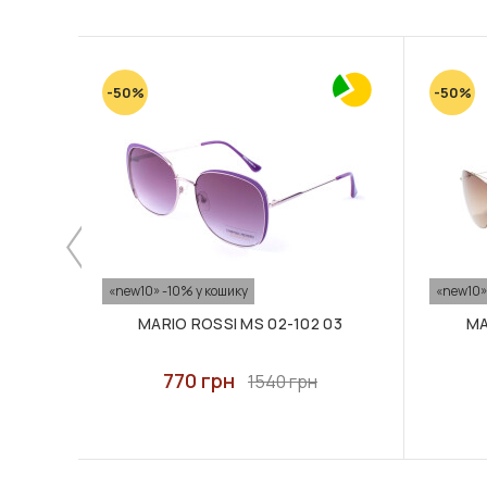
-50%
-50%
«new10» -10% у кошику
«new10»
MARIO ROSSI MS 02-102 03
MA
770 грн
1540 грн