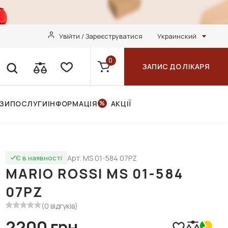
Увійти / Зареєструватися
Украинский
0
ЗАПИС ДО ЛІКАРЯ
НЗИ
ПОСЛУГИ
ІНФОРМАЦІЯ
АКЦІЇ
Арт. MS 01-584 07PZ
Є в наявності
MARIO ROSSI MS 01-584
07PZ
(0 відгуків)
2200 грн