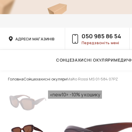
050 985 86 54
АДРЕСИ МАГАЗИНІВ
Передзвоніть мені
СОНЦЕЗАХИСНІ ОКУЛЯРИ
МЕДИЧН
Послуги дитячого лікаря-офтальмолога
Головна
Сонцезахисні окуляри
Mario Rossi MS 01-584 07PZ
«new10» -10% у кошику