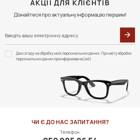
клієнт сплачує доставку та комісію за тарифами
АКЦІЇ ДЛЯ КЛІЄНТІВ
перевізника.
Дізнайтеся про актуальну інформацію першим!
F026 В КОЛЬОРАХ.
F034 В КОЛЬОРАХ.
ФУТЛЯР З СЕРВЕТКОЮ
ФУТЛЯР З СЕРВЕТКОЮ
Даю згоду на обробку моїх персональних даних. Про мету обробки
FASHION STYLE
FASHION STYLE
персональних даних проінформована(ий)
426 грн
253 грн
ДО КОШИКА
ДО КОШИКА
ЧИ Є ДО НАС ЗАПИТАННЯ?
Телефон: