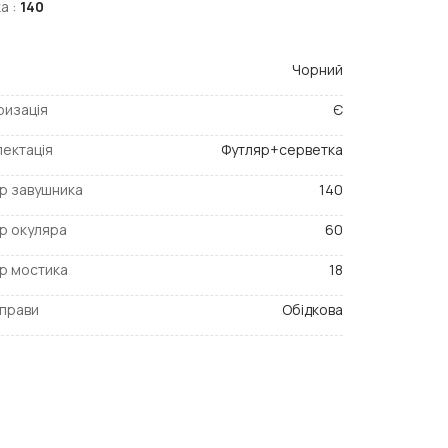
а :
140
Чорний
ризація
Є
ектація
Футляр+серветка
р завушника
140
р окуляра
60
р мостика
18
прави
Обідкова