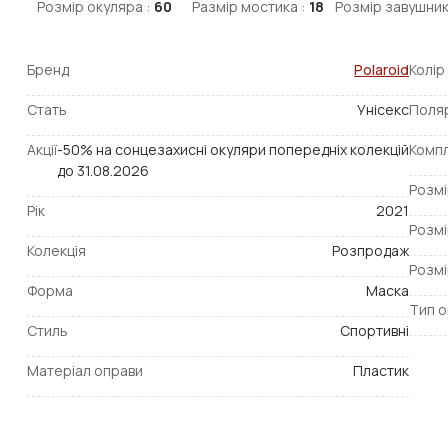
Розмір окуляра :
60
Размір мостика :
18
Розмір завушник
Бренд
Polaroid
Колір
Стать
Унісекс
Поля
Акції
-50% на сонцезахисні окуляри попередніх колекцій
Компл
до 31.08.2026
Розмі
Рік
2021
Розмі
Колекція
Розпродаж
Розмі
Форма
Маска
Тип о
Стиль
Спортивні
Матеріал оправи
Пластик