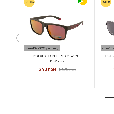
-50%
-50%
«new10» -10% у кошику
«new10»
POLAROID PLD PLD 2149/S
POLA
TBO57OZ
1240 грн
2479 грн