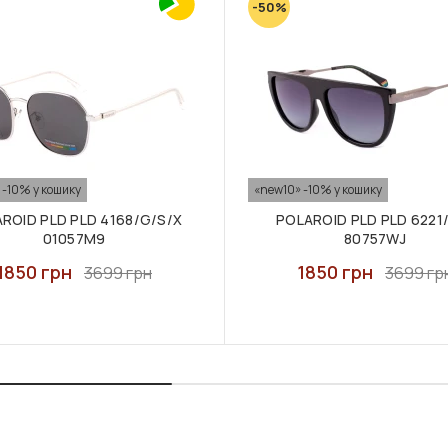
-50%
 -10% у кошику
«new10» -10% у кошику
ROID PLD PLD 4168/G/S/X
POLAROID PLD PLD 6221
01057M9
80757WJ
1850 грн
1850 грн
3699 грн
3699 гр