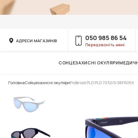
050 985 86 54
АДРЕСИ МАГАЗИНІВ
Передзвоніть мені
СОНЦЕЗАХИСНІ ОКУЛЯРИ
МЕДИЧН
Послуги дитячого лікаря-офтальмолога
Головна
Сонцезахисні окуляри
Polaroid PLD PLD 7032/S S6F605X