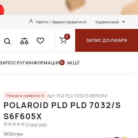
Увійти / Зареєструватися
Украинский
0
ЗАПИС ДО ЛІКАРЯ
НЗИ
ПОСЛУГИ
ІНФОРМАЦІЯ
АКЦІЇ
Арт. PLD PLD 7032/S S6F605X
Немає в наявності
POLAROID PLD PLD 7032/S
S6F605X
(0 відгуків)
1890 грн