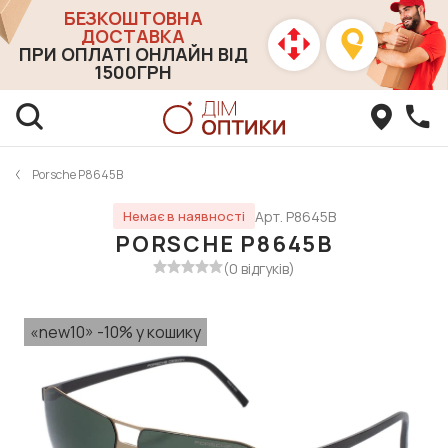
БЕЗКОШТОВНА
ДОСТАВКА
ПРИ ОПЛАТІ ОНЛАЙН ВІД
1500ГРН
Porsche P8645B
Арт. P8645B
Немає в наявності
PORSCHE P8645B
(0 відгуків)
«new10» -10% у кошику