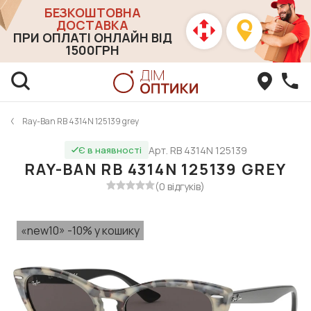
БЕЗКОШТОВНА
ДОСТАВКА
ПРИ ОПЛАТІ ОНЛАЙН ВІД
1500ГРН
Ray-Ban RB 4314N 125139 grey
Арт. RB 4314N 125139
Є в наявності
RAY-BAN RB 4314N 125139 GREY
(0 відгуків)
«new10» -10% у кошику