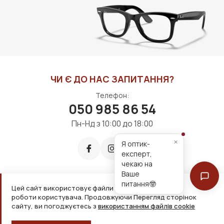
ДО КОШИКА
ДО КОШИКА
ЧИ Є ДО НАС ЗАПИТАННЯ?
Телефон:
050 985 86 54
Пн-Нд з 10:00 до 18:00
×
Я оптик-
експерт,
чекаю на
Ваше
питання🤓
Цей сайт використовує файли cookie для зручнішої
Приймаємо до оплати:
роботи користувача. Продовжуючи Перегляд сторінок
сайту, ви погоджуєтесь з
використанням файлів cookie
2026, ТОВ «Дім оптики» Усі права захищені