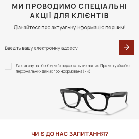
клієнт сплачує доставку та комісію за тарифами
МИ ПРОВОДИМО СПЕЦІАЛЬНІ
перевізника.
АКЦІЇ ДЛЯ КЛІЄНТІВ
Дізнайтеся про актуальну інформацію першим!
F106 ФУТЛЯР З
ЗАСІБ ДЛЯ ДОГЛЯДУ
СЕРВЕТКОЮ FASHION
ЗА ЛІНЗАМИ ZEISS,1Л
STYLE
(БЕЗ РОЗПИЛЮВАЧА)
Даю згоду на обробку моїх персональних даних. Про мету обробки
350 грн
3000 грн
персональних даних проінформована(ий)
ДО КОШИКА
ДО КОШИКА
ЧИ Є ДО НАС ЗАПИТАННЯ?