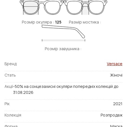
Розмір окуляра :
125
Размір мостика :
Розмір завушника :
Бренд
Versace
Стать
Жіночі
Акції
-50% на сонцезахисні окуляри попередніх колекцій до
31.08.2026
Рік
2021
Колекція
Розпродаж
Форма
Маска