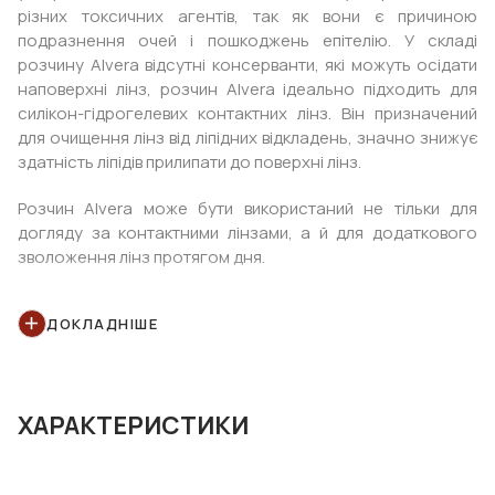
різних токсичних агентів, так як вони є причиною
подразнення очей і пошкоджень епітелію. У складі
розчину Alvera відсутні консерванти, які можуть осідати
наповерхні лінз, розчин Alvera ідеально підходить для
силікон-гідрогелевих контактних лінз. Він призначений
для очищення лінз від ліпідних відкладень, значно знижує
здатність ліпідів прилипати до поверхні лінз.
Розчин Alvera може бути використаний не тільки для
догляду за контактними лінзами, а й для додаткового
зволоження лінз протягом дня.
ДОКЛАДНІШЕ
ХАРАКТЕРИСТИКИ