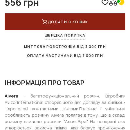
556 грн
ДОДАТИ В КОШИК
ШВИДКА ПОКУПКА
МИТТЄВА РОЗСТРОЧКА ВІД
3 000
ГРН
ОПЛАТА ЧАСТИНАМИ ВІД
8 000
ГРН
ІНФОРМАЦІЯ ПРО ТОВАР
Alvera
- багатофункціональний розчин. Виробник
AvizorInternational створив його для догляду за силікон-
гідрогелеві контактними лінзами.Головна і унікальна
особливість розчину Alvera полягає в тому, що в складі
розчину є масло рослини "Алое Віра". На поверхні ока
утворюється захисна плівка, яка блокує проникнення