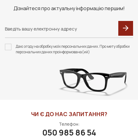
перевізника.
Дізнайтеся про актуальну інформацію першим!
F093 В КОЛЬОРАХ.
F091 В КОЛЬОРАХ.
ФУТЛЯР З СЕРВЕТКОЮ
ФУТЛЯР З СЕРВЕТКОЮ
Даю згоду на обробку моїх персональних даних. Про мету обробки
FASHION STYLE
FASHION STYLE
персональних даних проінформована(ий)
400 грн
310 грн
ДО КОШИКА
ДО КОШИКА
ЧИ Є ДО НАС ЗАПИТАННЯ?
Телефон:
050 985 86 54