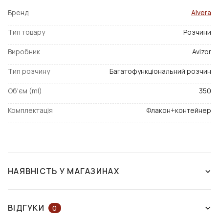
Бренд
Alvera
Тип товару
Розчини
Виробник
Avizor
Тип розчину
Багатофункціональний розчин
Об'єм (ml)
350
Комплектація
Флакон+контейнер
НАЯВНІСТЬ У МАГАЗИНАХ
НАЯВНІСТЬ У МАГАЗИНАХ
НА КАРТІ
ВІДГУКИ
0