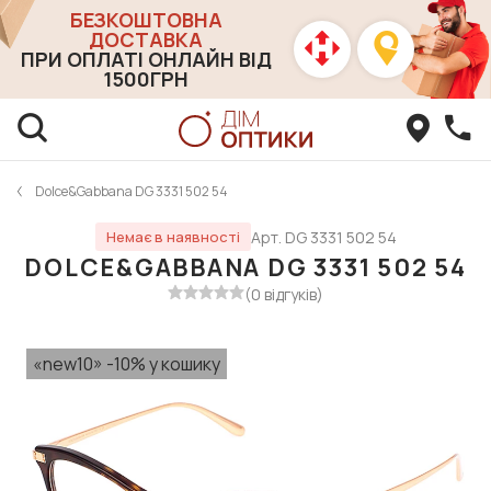
БЕЗКОШТОВНА
ДОСТАВКА
ПРИ ОПЛАТІ ОНЛАЙН ВІД
1500ГРН
Dolce&Gabbana DG 3331 502 54
Арт. DG 3331 502 54
Немає в наявності
DOLCE&GABBANA DG 3331 502 54
(0 відгуків)
«new10» -10% у кошику