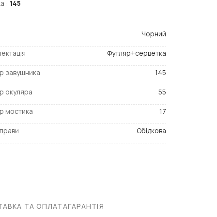
а :
145
Чорний
ектація
Футляр+серветка
р завушника
145
р окуляра
55
р мостика
17
прави
Обідкова
АВКА ТА ОПЛАТА
ГАРАНТІЯ