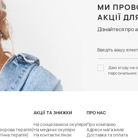
МИ ПРОВ
АКЦІЇ ДЛ
Дізнайтеся про 
Даю згоду на о
персональних 
АКЦІЇ ТА ЗНИЖКИ
ПРО НАС
На сонцезахисні окуляри
Про компанію
(зорова терапія)
На медичні окуляри
Адреси магазинів
гічна терапія)
На контактні лінзи
Доставка та оплата