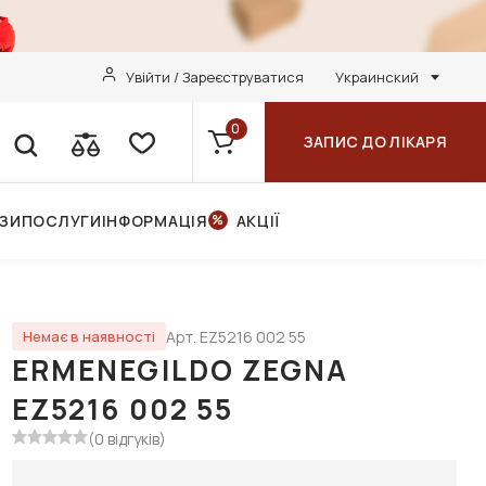
Увійти / Зареєструватися
Украинский
0
ЗАПИС ДО ЛІКАРЯ
НЗИ
ПОСЛУГИ
ІНФОРМАЦІЯ
АКЦІЇ
Арт. EZ5216 002 55
Немає в наявності
ERMENEGILDO ZEGNA
EZ5216 002 55
(0 відгуків)