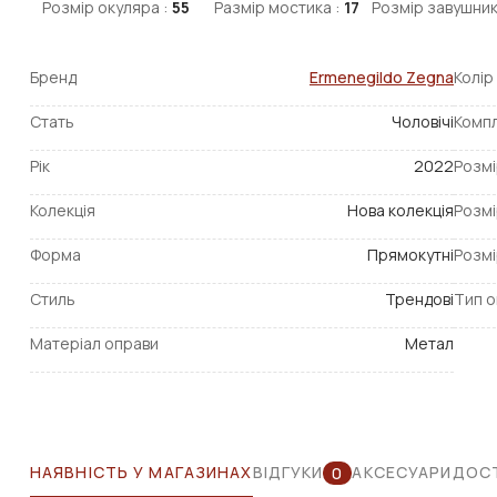
Розмір окуляра :
55
Размір мостика :
17
Розмір завушник
Бренд
Ermenegildo Zegna
Колір
Стать
Чоловічі
Компл
Рік
2022
Розмі
Колекція
Нова колекція
Розмі
Форма
Прямокутні
Розмі
Стиль
Трендові
Тип о
Матеріал оправи
Метал
НАЯВНІСТЬ У МАГАЗИНАХ
ВІДГУКИ
АКСЕСУАРИ
ДОСТ
0