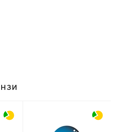
ІНЗИ
-20%