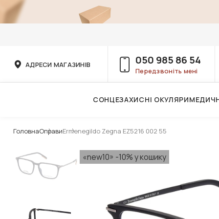
050 985 86 54
АДРЕСИ МАГАЗИНІВ
Передзвоніть мені
СОНЦЕЗАХИСНІ ОКУЛЯРИ
МЕДИЧН
Послуги дитячого лікаря-офтальмолога
Головна
Оправи
Ermenegildo Zegna EZ5216 002 55
«new10» -10% у кошику