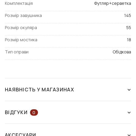
Комплектація
Футляр+серветка
Розмір завушника
145
Розмір окуляра
55
Розмір мостика
18
Тип оправи
Обідкова
НАЯВНІСТЬ У МАГАЗИНАХ
ЗНЯТО З ВИРОБНИЦТВА
ВІДГУКИ
0
ЗАЛИШІТЬ ВІДГУК АБО ЗАПИТАЙТЕ
АКСЕСУАРИ