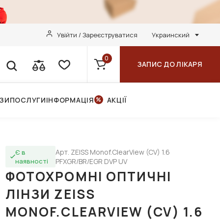
Увійти / Зареєструватися
Украинский
0
ЗАПИС ДО ЛІКАРЯ
НЗИ
ПОСЛУГИ
ІНФОРМАЦІЯ
АКЦІЇ
Арт. ZEISS Monof.ClearView (CV) 1.6
Є в
наявності
PFXGR/BR/EGR DVP UV
ФОТОХРОМНІ ОПТИЧНІ
ЛІНЗИ ZEISS
MONOF.CLEARVIEW (CV) 1.6