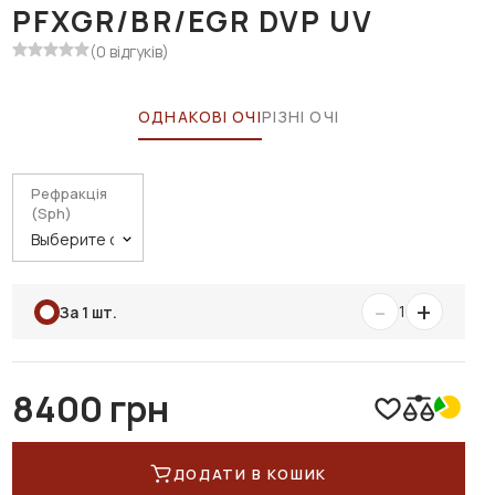
PFXGR/BR/EGR DVP UV
(0 відгуків)
ОДНАКОВІ ОЧІ
РІЗНІ ОЧІ
Рефракція
(Sph)
-
+
1
За 1 шт.
8400 грн
ДОДАТИ В КОШИК