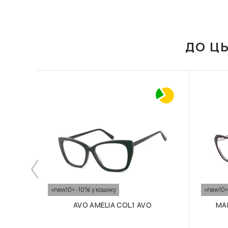
ДО Ц
«new10» -10% у кошику
«new10»
AVO AMELIA COL.1 AVO
MAR