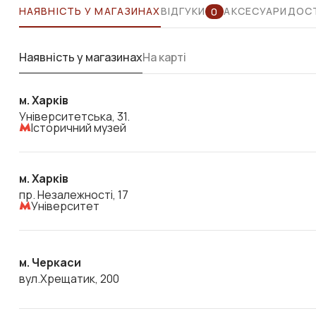
НАЯВНІСТЬ У МАГАЗИНАХ
ВІДГУКИ
АКСЕСУАРИ
ДОСТ
0
ZEISS
PhotoFusion Extra Grey - доставка зі складу в Єв
Наявність у магазинах
На карті
м. Харків
Університетська, 31.
Історичний музей
м. Харків
пр. Незалежності, 17
Університет
м. Черкаси
вул.Хрещатик, 200