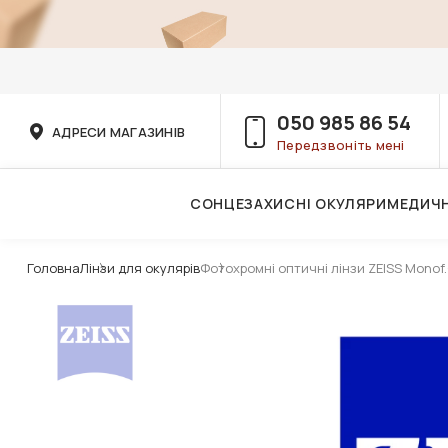
050 985 86 54
АДРЕСИ МАГАЗИНІВ
Передзвоніть мені
СОНЦЕЗАХИСНІ ОКУЛЯРИ
МЕДИЧН
Послуги дитячого лікаря-офтальмолога
Головна
Лінзи для окулярів
Фотохромні оптичні лінзи ZEISS Monof