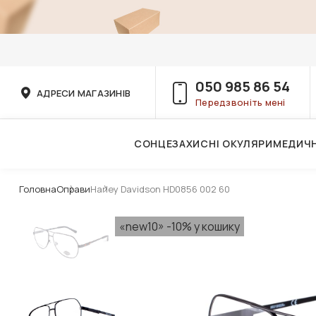
050 985 86 54
АДРЕСИ МАГАЗИНІВ
Передзвоніть мені
СОНЦЕЗАХИСНІ ОКУЛЯРИ
МЕДИЧН
Послуги дитячого лікаря-офтальмолога
Головна
Оправи
Harley Davidson HD0856 002 60
«new10» -10% у кошику