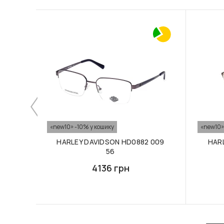
«new10» -10% у кошику
«new10»
HARLEY DAVIDSON HD0882 009
HAR
56
4136 грн