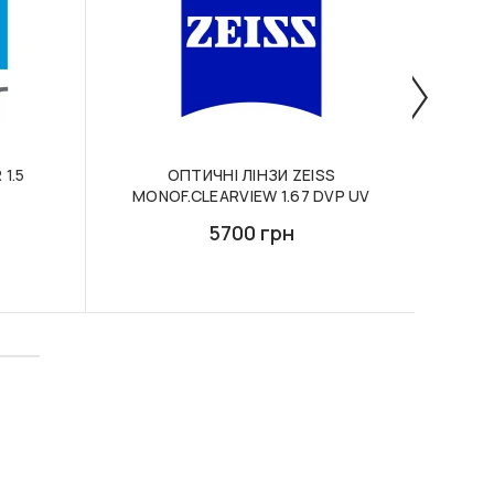
1.5
ОПТИЧНІ ЛІНЗИ ZEISS
КО
MONOF.CLEARVIEW 1.67 DVP UV
ES
UV
5700 грн