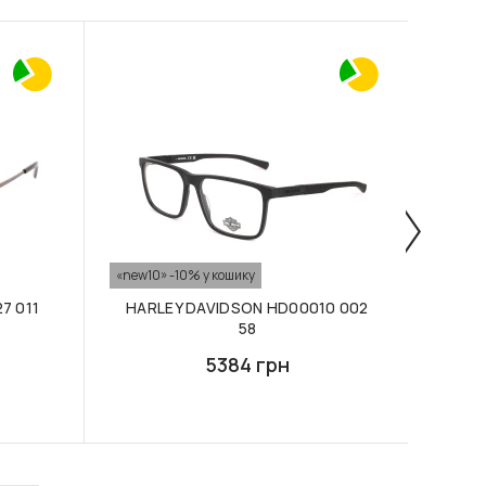
«new10» -10% у кошику
«new10
7 011
HARLEY DAVIDSON HD00010 002
HAR
58
5384 грн