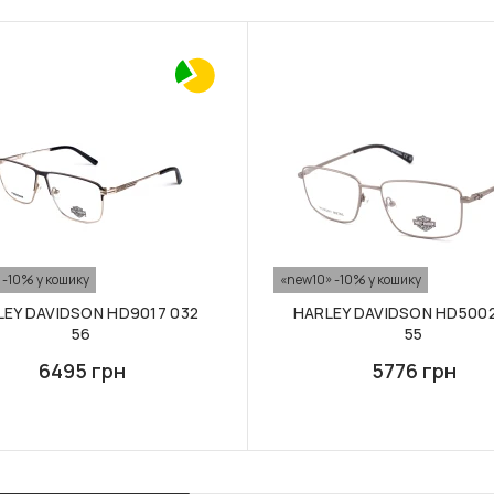
 -10% у кошику
«new10» -10% у кошику
LEY DAVIDSON HD9017 032
HARLEY DAVIDSON HD5002
56
55
6495 грн
5776 грн