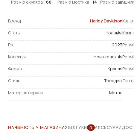
Розмір окуляра :
60
Размір мостика :
14
Розмір завушник
Бренд
Harley Davidson
Колір
Стать
Чоловічі
Компл
Рік
2023
Розмі
Колекція
Нова колекція
Розмі
Форма
Крапля
Розмі
Стиль
Трендові
Тип о
Матеріал оправи
Метал
НАЯВНІСТЬ У МАГАЗИНАХ
ВІДГУКИ
АКСЕСУАРИ
ДОСТ
0