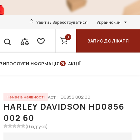
Увійти / Зареєструватися
Украинский
0
ЗАПИС ДО ЛІКАРЯ
НЗИ
ПОСЛУГИ
ІНФОРМАЦІЯ
АКЦІЇ
Арт. HD0856 002 60
Немає в наявності
HARLEY DAVIDSON HD0856
002 60
(0 відгуків)