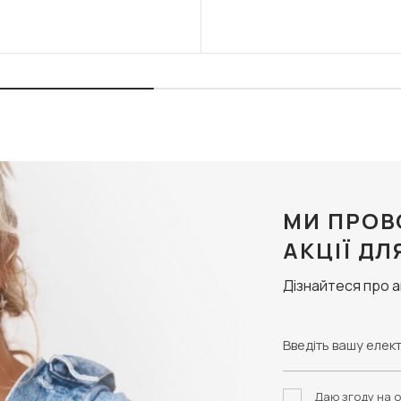
МИ ПРОВ
АКЦІЇ ДЛ
Дізнайтеся про 
Даю згоду на о