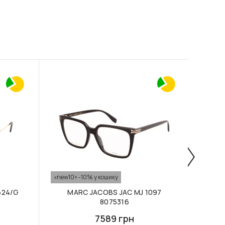
«new10» -10% у кошику
«new10
624/G
MARC JACOBS JAC MJ 1097
MA
8075316
7589 грн