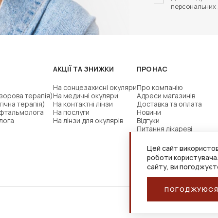
персональних 
АКЦІЇ ТА ЗНИЖКИ
ПРО НАС
На сонцезахисні окуляри
Про компанію
(зорова терапія)
На медичні окуляри
Адреси магазинів
гічна терапія)
На контактні лінзи
Доставка та оплата
офтальмолога
На послуги
Новини
лога
На лінзи для окулярів
Відгуки
Питання лікареві
Цей сайт використов
роботи користувача
сайту, ви погоджуєт
ПОГОДЖУЮС