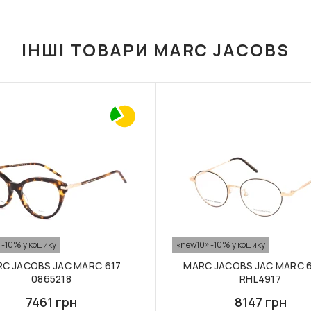
ІНШІ ТОВАРИ MARC JACOBS
 -10% у кошику
«new10» -10% у кошику
C JACOBS JAC MARC 617
MARC JACOBS JAC MARC 
0865218
RHL4917
7461 грн
8147 грн