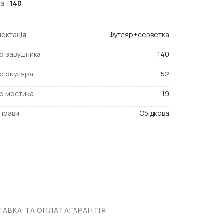
а :
140
ектація
Футляр+серветка
р завушника
140
р окуляра
52
р мостика
19
прави
Обідкова
АВКА ТА ОПЛАТА
ГАРАНТІЯ