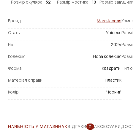
Розмір окуляра :
52
Размір мостика :
19
Розмір завушник
Бренд
Marc Jacobs
Компл
Стать
Унісекс
Розмі
Рік
2024
Розмі
Колекція
Нова колекція
Розмі
Форма
Квадратні
Тип о
Матеріал оправи
Пластик
Колір
Чорний
НАЯВНІСТЬ У МАГАЗИНАХ
ВІДГУКИ
АКСЕСУАРИ
ДОСТ
0