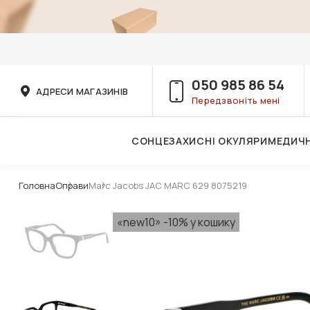
050 985 86 54
АДРЕСИ МАГАЗИНІВ
Передзвоніть мені
СОНЦЕЗАХИСНІ ОКУЛЯРИ
МЕДИЧН
Послуги дитячого лікаря-офтальмолога
Головна
Оправи
Marc Jacobs JAC MARC 629 8075219
«new10» -10% у кошику