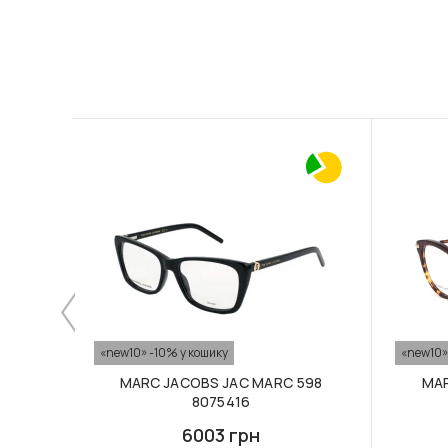
«new10» -10% у кошику
«new10»
MARC JACOBS JAC MARC 598
MAR
8075416
6003 грн