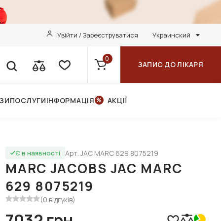
Увійти / Зареєструватися
Украинский
0
ЗАПИС ДО ЛІКАРЯ
НЗИ
ПОСЛУГИ
ІНФОРМАЦІЯ
АКЦІЇ
Арт. JAC MARC 629 8075219
Є в наявності
MARC JACOBS JAC MARC
629 8075219
(0 відгуків)
7032 грн