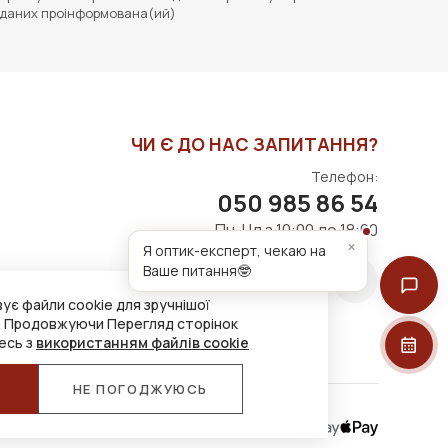
даних проінформована(ий)
ЧИ Є ДО НАС ЗАПИТАННЯ?
Телефон:
050 985 86 54
Пн-Нд з 10:00 до 18:00
×
Я оптик-експерт, чекаю на
Ваше питання🤓
ує файли cookie для зручнішої
. Продовжуючи Перегляд сторінок
есь з
використанням файлів cookie
Я
НЕ ПОГОДЖУЮСЬ
Приймаємо до оплати: