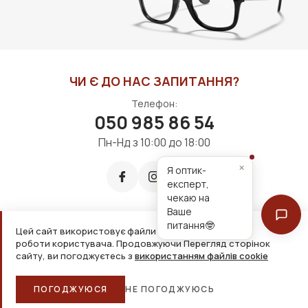
ЧИ Є ДО НАС ЗАПИТАННЯ?
Телефон:
050 985 86 54
Пн-Нд з 10:00 до 18:00
×
Я оптик-
експерт,
чекаю на
Ваше
питання🤓
Цей сайт використовує файли cookie для зручнішої
Приймаємо до оплати:
роботи користувача. Продовжуючи Перегляд сторінок
сайту, ви погоджуєтесь з
використанням файлів cookie
2026, ТОВ «Дім оптики» Усі права захищені
ПОГОДЖУЮСЯ
НЕ ПОГОДЖУЮСЬ
Головна
Каталог
Кошик
Обране
Більше