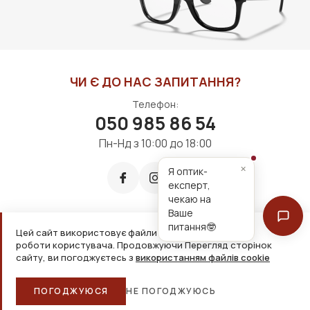
ЧИ Є ДО НАС ЗАПИТАННЯ?
Телефон:
050 985 86 54
Пн-Нд з 10:00 до 18:00
×
Я оптик-
експерт,
чекаю на
Ваше
питання🤓
Цей сайт використовує файли cookie для зручнішої
Приймаємо до оплати:
роботи користувача. Продовжуючи Перегляд сторінок
сайту, ви погоджуєтесь з
використанням файлів cookie
2026, ТОВ «Дім оптики» Усі права захищені
ПОГОДЖУЮСЯ
НЕ ПОГОДЖУЮСЬ
Головна
Каталог
Кошик
Обране
Більше