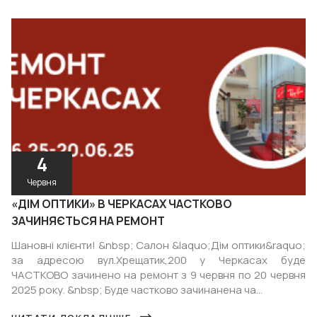
4
Червня
«ДІМ ОПТИКИ» В ЧЕРКАСАХ ЧАСТКОВО
ЗАЧИНЯЄТЬСЯ НА РЕМОНТ
Шановні клієнти! &nbsp; Салон &laquo;Дім оптики&raquo;
за адресою вул.Хрещатик,200 у Черкасах буде
ЧАСТКОВО зачинено на ремонт з 9 червня по 20 червня
2025 року. &nbsp; Буде частково зачинанена ча...