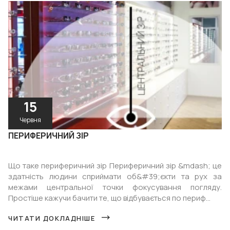
15
Червня
ПЕРИФЕРИЧНИЙ ЗІР
Що таке периферичний зір Периферичний зір &mdash; це
здатність людини сприймати об&#39;єкти та рух за
межами центральної точки фокусування погляду.
Простіше кажучи бачити те, що відбувається по периф...
ЧИТАТИ ДОКЛАДНІШЕ