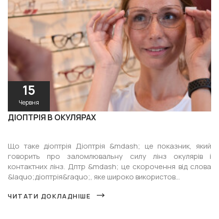
15
Червня
ДІОПТРІЯ В ОКУЛЯРАХ
Що таке діоптрія Діоптрія &mdash; це показник, який
говорить про заломлювальну силу лінз окулярів і
контактних лінз. Дптр &mdash; це скорочення від слова
&laquo;діоптрія&raquo;, яке широко використов...
ЧИТАТИ ДОКЛАДНІШЕ