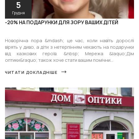
5
Грудня
-20% НА ПОДАРУНКИ ДЛЯ ЗОРУ ВАШИХ ДІТЕЙ
Новорічна пора &mdash; це час, коли навіть дорослі
вірять у диво, а діти з нетерпінням чекають на подарунки
від казкових героїв. &nbsp; Мережа &laquo;Дім
оптики&raquo; також хоче стати вашим помічни...
ЧИТАТИ ДОКЛАДНІШЕ