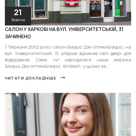
21
Жовтня
САЛОН У ХАРКОВІ НА ВУЛ. УНІВЕРСИТЕТСЬКІЙ, 31
ЗАЧИНЕНО
7 березня 2002 року салон &laquo;Дім оптики&raquo; на
вул. Університетській, 31 уперше відчинив свої двері для
відвідувачів. Саме тут народилася наша мережа
&laquo;Дім оптики&raquo; &mdash; у цьому за...
ЧИТАТИ ДОКЛАДНІШЕ