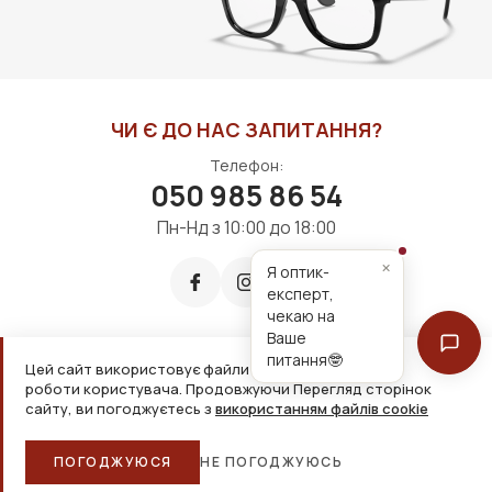
ЧИ Є ДО НАС ЗАПИТАННЯ?
Телефон:
050 985 86 54
Пн-Нд з 10:00 до 18:00
×
Я оптик-
експерт,
чекаю на
Ваше
питання🤓
Цей сайт використовує файли cookie для зручнішої
Приймаємо до оплати:
роботи користувача. Продовжуючи Перегляд сторінок
сайту, ви погоджуєтесь з
використанням файлів cookie
2026, ТОВ «Дім оптики» Усі права захищені
ПОГОДЖУЮСЯ
НЕ ПОГОДЖУЮСЬ
Головна
Каталог
Кошик
Обране
Більше