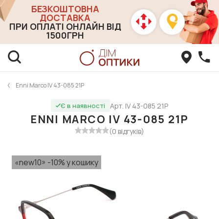
БЕЗКОШТОВНА
ДОСТАВКА
ПРИ ОПЛАТІ ОНЛАЙН ВІД
1500ГРН
Enni Marco IV 43-085 21P
Арт. IV 43-085 21P
Є в наявності
ENNI MARCO IV 43-085 21P
(0 відгуків)
«new10» -10% у кошику