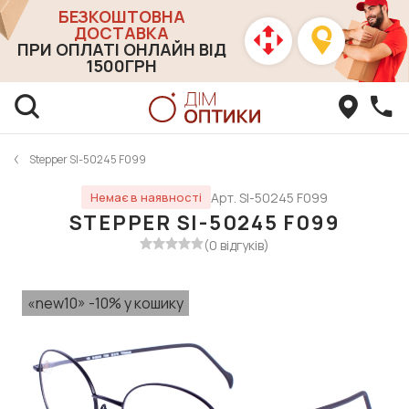
БЕЗКОШТОВНА
ДОСТАВКА
ПРИ ОПЛАТІ ОНЛАЙН ВІД
1500ГРН
Stepper SI-50245 F099
Арт. SI-50245 F099
Немає в наявності
STEPPER SI-50245 F099
(0 відгуків)
«new10» -10% у кошику