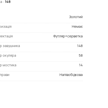
а :
148
Золотий
ризація
Немає
ектація
Футляр+серветка
р завушника
148
р окуляра
58
р мостика
14
прави
Напівобідкова