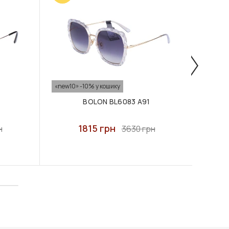
«new10» -10% у кошику
«new10
BOLON BL6083 A91
1815 грн
н
3630 грн