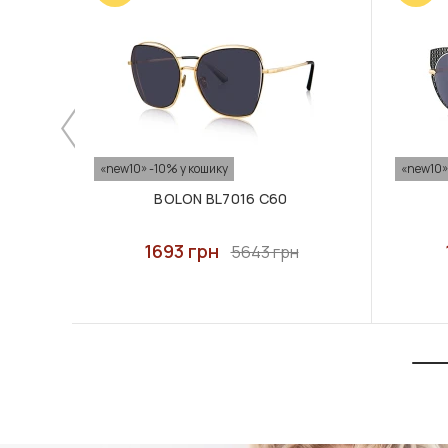
«new10» -10% у кошику
«new10»
BOLON BL7016 C60
1693 грн
5643 грн