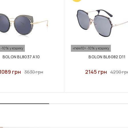
 -10% у кошику
«new10» -10% у кошику
BOLON BL8037 A10
BOLON BL6082 D11
1089 грн
2145 грн
3630 грн
4290 гр