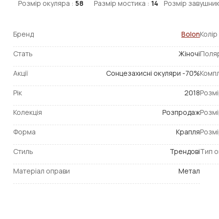
Розмір окуляра :
58
Размір мостика :
14
Розмір завушник
Бренд
Bolon
Колір
Стать
Жіночі
Поля
Акції
Сонцезахисні окуляри -70%
Компл
Рік
2018
Розмі
Колекція
Розпродаж
Розмі
Форма
Крапля
Розмі
Стиль
Трендові
Тип о
Матеріал оправи
Метал