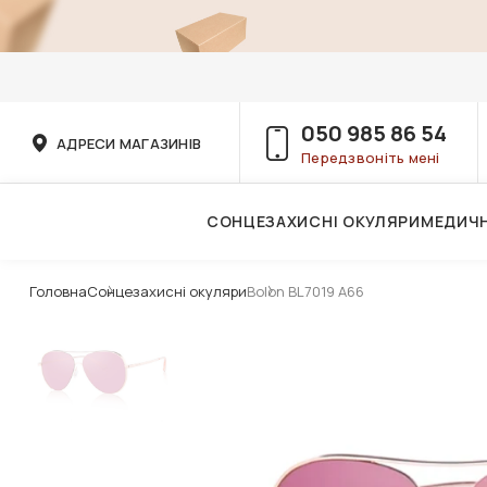
050 985 86 54
АДРЕСИ МАГАЗИНІВ
Передзвоніть мені
СОНЦЕЗАХИСНІ ОКУЛЯРИ
МЕДИЧН
Послуги дитячого лікаря-офтальмолога
Головна
Сонцезахисні окуляри
Bolon BL7019 A66