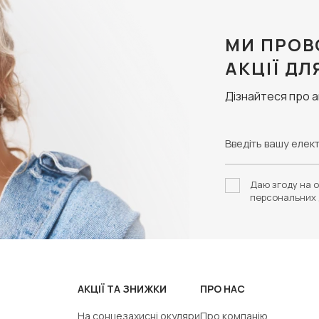
МИ ПРОВ
АКЦІЇ ДЛ
Дізнайтеся про 
Даю згоду на о
персональних 
АКЦІЇ ТА ЗНИЖКИ
ПРО НАС
На сонцезахисні окуляри
Про компанію