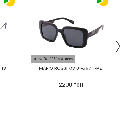
-50%
«new10» -10% у кошику
«new10
 18
MARIO ROSSI MS 01-567 17PZ
MA
2200 грн