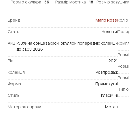
Розмір окуляра :
56
Размір мостика :
18
Розмір завушник
Бренд
Mario Rossi
Колір
Стать
Чоловічі
Поля
Акції
-50% на сонцезахисні окуляри попередніх колекцій
Компл
до 31.08.2026
Розмі
Рік
2021
Розмі
Колекція
Розпродаж
Розмі
Форма
Прямокутні
Тип о
Стиль
Класичні
Матеріал оправи
Метал