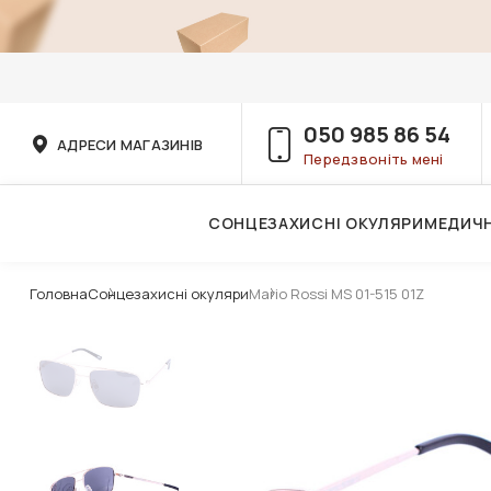
050 985 86 54
АДРЕСИ МАГАЗИНІВ
Передзвоніть мені
СОНЦЕЗАХИСНІ ОКУЛЯРИ
МЕДИЧН
Послуги дитячого лікаря-офтальмолога
Головна
Сонцезахисні окуляри
Mario Rossi MS 01-515 01Z