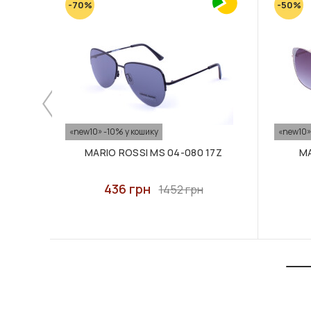
-70%
-50%
«new10» -10% у кошику
«new10»
MARIO ROSSI MS 04-080 17Z
MA
436 грн
1452 грн