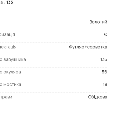
а :
135
Золотий
ризація
Є
ектація
Футляр+серветка
р завушника
135
р окуляра
56
р мостика
18
прави
Обідкова