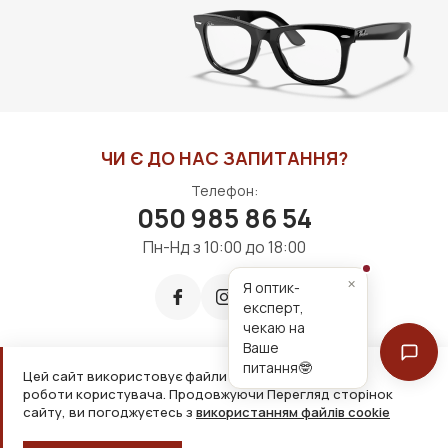
ДО КОШИКА
ДО КОШИКА
ЧИ Є ДО НАС ЗАПИТАННЯ?
Телефон:
050 985 86 54
Пн-Нд з 10:00 до 18:00
×
Я оптик-
експерт,
чекаю на
Ваше
питання🤓
Цей сайт використовує файли cookie для зручнішої
Приймаємо до оплати:
роботи користувача. Продовжуючи Перегляд сторінок
сайту, ви погоджуєтесь з
використанням файлів cookie
2026, ТОВ «Дім оптики» Усі права захищені