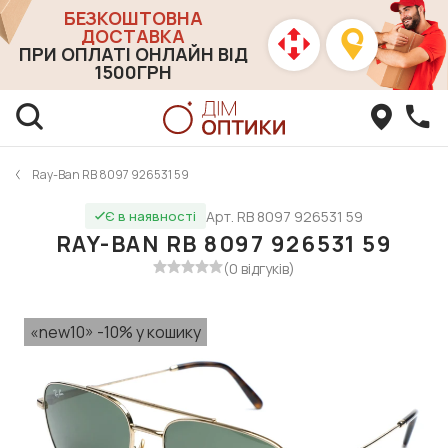
БЕЗКОШТОВНА
ДОСТАВКА
ПРИ ОПЛАТІ ОНЛАЙН ВІД
1500ГРН
Ray-Ban RB 8097 926531 59
Арт. RB 8097 926531 59
Є в наявності
RAY-BAN RB 8097 926531 59
(0 відгуків)
«new10» -10% у кошику